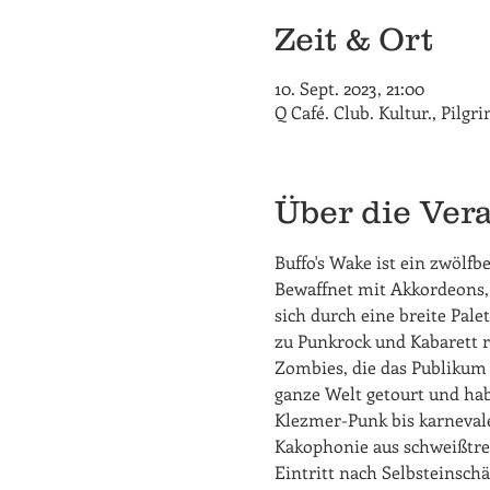
Zeit & Ort
10. Sept. 2023, 21:00
Q Café. Club. Kultur., Pilg
Über die Ver
Buffo's Wake ist ein zwölf
Bewaffnet mit Akkordeons,
sich durch eine breite Pale
zu Punkrock und Kabarett 
Zombies, die das Publikum 
ganze Welt getourt und hab
Klezmer-Punk bis karnevale
Kakophonie aus schweißtr
Eintritt nach Selbsteinsch