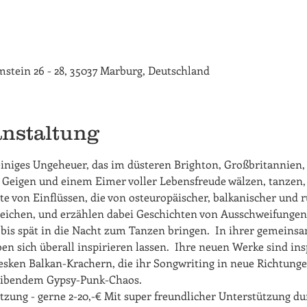
rimstein 26 - 28, 35037 Marburg, Deutschland
anstaltung
beiniges Ungeheuer, das im düsteren Brighton, Großbritannien,
 Geigen und einem Eimer voller Lebensfreude wälzen, tanzen,
tte von Einflüssen, die von osteuropäischer, balkanischer und r
reichen, und erzählen dabei Geschichten von Ausschweifunge
bis spät in die Nacht zum Tanzen bringen.  In ihrer gemeinsam
en sich überall inspirieren lassen.  Ihre neuen Werke sind ins
sken Balkan-Krachern, die ihr Songwriting in neue Richtungen 
eibendem Gypsy-Punk-Chaos.
ätzung - gerne 2-20,-€ Mit super freundlicher Unterstützung du