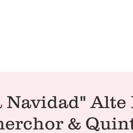
Technical Conditions
Café | 
a Navidad" Alte
rchor & Quin