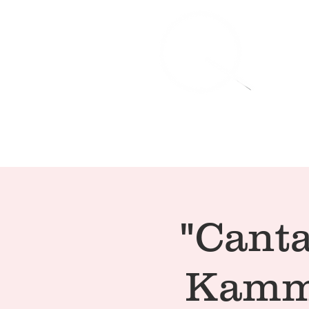
"Cant
Kamme