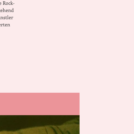
e Rock-
gehend
nstler
erten