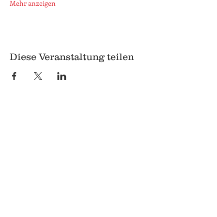
Mehr anzeigen
Diese Veranstaltung teilen
© 2018 Q
Q
Pilgrimstein 26-28
35037 Marburg
06421 8407407
Datenschutz