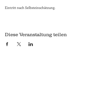
Eintritt nach Selbsteinschätzung. 
Diese Veranstaltung teilen
© 2018 Q
Q
Pilgrimstein 26-28
35037 Marburg
06421 8407407