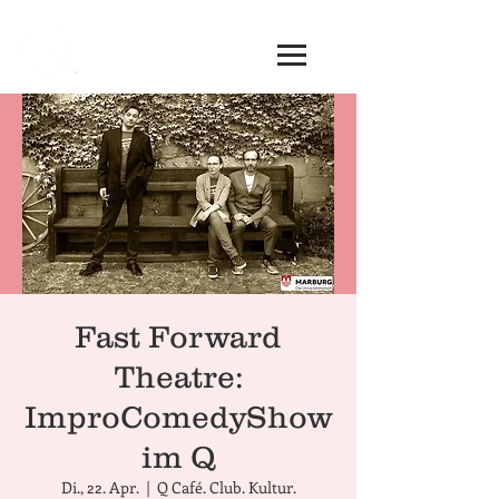
Fast Forward
Theatre:
ImproComedyShow
im Q
Di., 22. Apr.
  |  
Q Café. Club. Kultur.