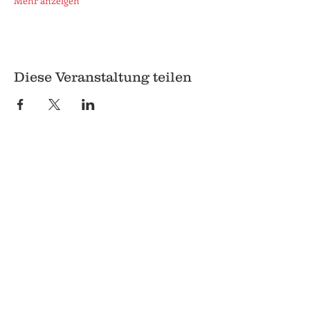
Mehr anzeigen
Diese Veranstaltung teilen
© 2018 Q
Q
Pilgrimstein 26-28
35037 Marburg
06421 8407407
Datenschutz