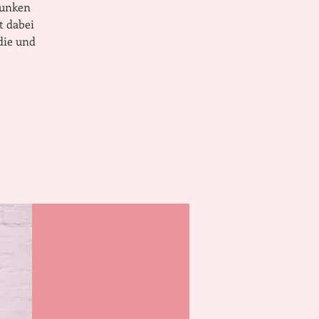
Funken
t dabei
die und