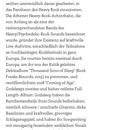
seither unermüdlich daran gearbeitet, in 
das Pantheon des Heavy Rock einzutreten. 
Die Athener Heavy-Rock-Achterbahn, die 
von Anfang an als eine der 
vielversprechendsten Bands des 
Heavy/Psychedelic-Rock-Sounds bezeichnet 
wurde, gründet ihre Existenz auf kraftvolle 
Live-Auftritte, einschließlich der Teilnahme 
an hochkarätigen Rockfestivals in ganz 
Europa, Sie tourten bereits zweimal durch 
Europa, um ihr von der Kritik gelobtes 
Debütalbum "Thousand Sons of Sleep" (Rock 
Freaks Records, 2015) zu promoten, und 
veröffentlichten 2018 "Coming of Age", 
Godsleeps zweites und bisher reifstes Full-
Length-Album. Godsleep haben die 
Kernbestandteile ihres Sounds beibehalten, 
nämlich schwere / unscharfe Gitarren, dicke 
Basslinien und kraftvolles, grooviges 
Schlagzeugspiel, und haben ihr Songwriting 
mit einzigartig fesselnden weiblichen Vocals 