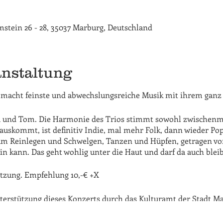
rimstein 26 - 28, 35037 Marburg, Deutschland
anstaltung
 macht feinste und abwechslungsreiche Musik mit ihrem ganz
a und Tom. Die Harmonie des Trios stimmt sowohl zwischenm
auskommt, ist definitiv Indie, mal mehr Folk, dann wieder Po
um Reinlegen und Schwelgen, Tanzen und Hüpfen, getragen vo
in kann. Das geht wohlig unter die Haut und darf da auch blei
ätzung. Empfehlung 10,-€ +X
terstützung dieses Konzerts durch das Kulturamt der Stadt M
ab dem 4.3. wieder 3G Regeln - siehe aktuelle hessischer Vero