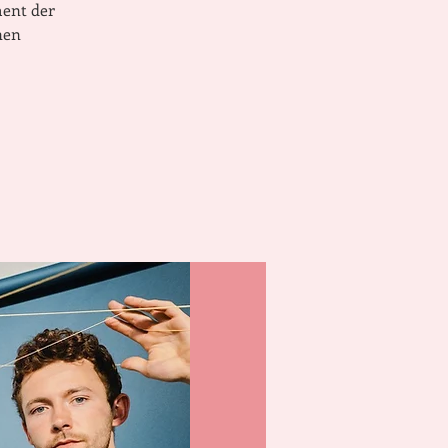
ment der
nen