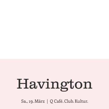
Technical Conditions
Café | 
Havington
Sa., 19. März
  |  
Q Café. Club. Kultur.