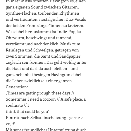
In ihrer Musik schaffen Havington es, einen 
ganz eigenen Sound zwischen Gitarren, 
Synthie-Flächen, treibenden Rhythmen 
und verträumten, nostalgischen Duo-Vocals 
der beiden Frontsänger*innen zu kreieren. 
Was dabei herauskommt ist Indie-Pop, ist 
Ohrwurm, beschwingt und tanzend, 
verträumt und nachdenklich, Musik zum 
Reinlegen und Schwelgen, getragen von 
zwei Stimmen, die Samt und Sandpapier 
zugleich sein können. Das geht wohlig unter 
die Haut und darf da auch bleiben – und 
ganz nebenbei besingen Havington dabei 
die Lebenswirklichkeit einer ganzen 
Generation:

„Times are getting rough these days // 
Sometimes I need a cocoon // A safe place, a 
soulmate // I

think that could be you“
Eintritt nach Selbsteinschätzung - gerne 2-
20,-€

Mit super freundlicher Unterstützung durch 