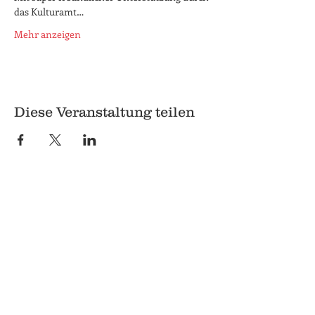
das Kulturamt…
Mehr anzeigen
Diese Veranstaltung teilen
© 2018 Q
Q
Pilgrimstein 26-28
35037 Marburg
06421 8407407