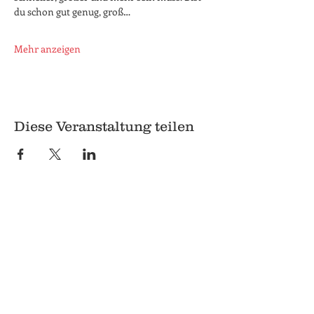
du schon gut genug, groß…
Mehr anzeigen
Diese Veranstaltung teilen
© 2018 Q
Q
Pilgrimstein 26-28
35037 Marburg
06421 8407407