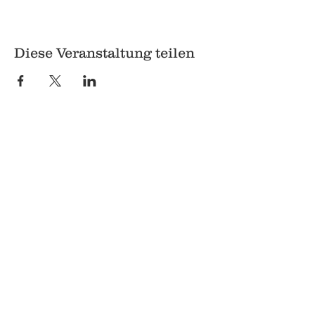
Diese Veranstaltung teilen
© 2018 Q
Q
Pilgrimstein 26-28
35037 Marburg
06421 8407407
Datenschutz