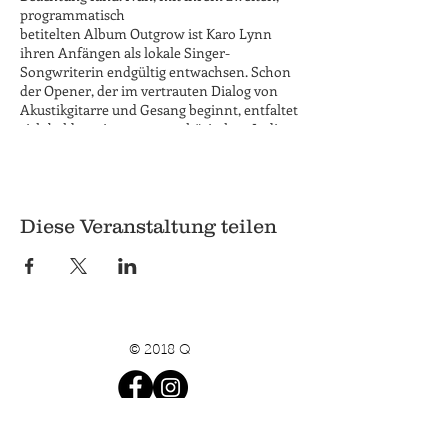
programmatisch
betitelten Album Outgrow ist Karo Lynn
ihren Anfängen als lokale Singer-
Songwriterin endgültig entwachsen. Schon
der Opener, der im vertrauten Dialog von
Akustikgitarre und Gesang beginnt, entfaltet
sich bald zu einem atmosphärischen Indie-
Pop-Song in voller Besetzung. Seit ihrem
Debüt Frames hat die Sängerin ihre Live-
Auftritte um eine mehrköpfige Band
erweitert, die auch bei den
Studioaufnahmen eine
Diese Veranstaltung teilen
große Rolle spielt. Neben E-Gitarren, Bass
und Schlagzeug bereichern subtil
eingesetzte
Elektronika das Klangbild. Die Lieder sind
detailreicher, abwechslungsreicher, mal
getragen von Reggae-Rhythmen, mal mit
© 2018 Q
Country-Reminiszenzen, mal balladesk oder
unvermittelt brachial.
www.karolynn.de
Q
Eintritt nach Selbsteinschätzung.