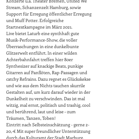
Konzerte u.a. Theater Bremen, United We 
Stream, Schanzenzelt Hamburg, sowie 
Support für Erregung öffentlicher Erregung 
und Muff Potter. Erfolgreiche 
Startnextkampagne im März 2021.
Live bietet Laturb eine synthhaft gute 
Musik-Performance-Show, die voller 
Überraschungen in eine dunkelbunte 
Glitzerwelt entführt. In einer wilden 
Achterbahnfahrt treffen hier 80er 
Synthesizer auf knackige Beats, punkige 
Gitarren auf Panflöten, Rap-Passagen und 
catchy Refrains. Dazu regnet es Glückskekse 
und wie aus dem Nichts tauchen skurrile 
Gestalten auf, um kurz darauf wieder in der 
Dunkelheit zu verschwinden. Das ist mal 
witzig, mal ernst, politisch und trashig, cool 
und berührend, laut und leise – zum 
Träumen, Tanzen, Toben!
Eintritt nach Selbsteinschätzung - gerne 2-
20,-€ Mit super freundlicher Unterstützung 
durch das Kulturamt der Stadt Marburg.