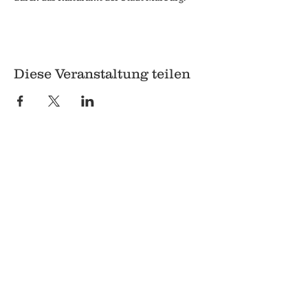
Diese Veranstaltung teilen
© 2018 Q
Q
Pilgrimstein 26-28
35037 Marburg
06421 8407407
Datenschutz