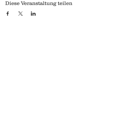
Diese Veranstaltung teilen
© 2018 Q
Q
Pilgrimstein 26-28
35037 Marburg
06421 8407407
Datenschutz
Impressum