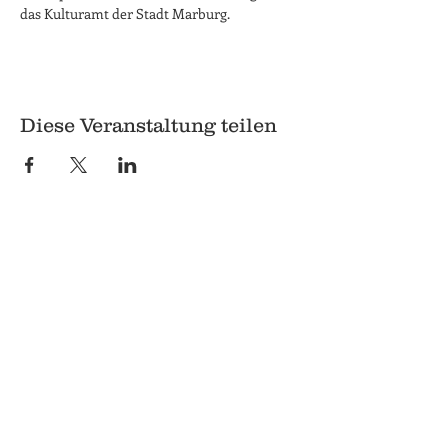
das Kulturamt der Stadt Marburg.
Diese Veranstaltung teilen
© 2018 Q
Q
Pilgrimstein 26-28
35037 Marburg
06421 8407407
Datenschutz