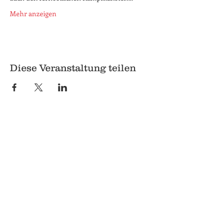
Mehr anzeigen
Diese Veranstaltung teilen
© 2018 Q
Q
Pilgrimstein 26-28
35037 Marburg
06421 8407407
Datenschutz