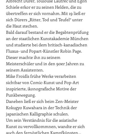
Albrecht Dürer, Toulouse Lautrec und Egon 
Schiele erkor er zu seinen Helden, die zu 
übertreffen er sich vornahm. Mit 19 ließ er 
sich Dürers „Ritter, Tod und Teufel“ unter 
die Haut stechen.

Bald darauf bestand er die Begabtenprüfung 
an der staatlichen Kunstakademie München 
und studierte bei dem britisch-kanadischen 
Fluxus- und Popart-Künstler Robin Page. 
Dieser machte ihn zu seinem 
Meisterschüler und in den 90er Jahren zu 
seinem Assistenten.

Mike Froidls frühe Werke verarbeiten 
sichtbar von Comic-Kunst und Pop-Art 
inspirierte, ikonografische Motive der 
Punkbewegung.

Daneben ließ er sich beim Zen-Meister 
Kokugyo Kuwahara in der Technik der 
japanischen Kalligraphie schulen.

Um sein Verständnis für die asiatische 
Kunst zu vervollkommnen, wandte er sich 
auch den fernöstlichen Kampfkünsten…