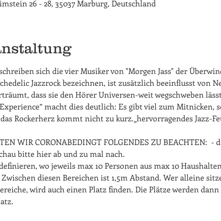
grimstein 26 - 28, 35037 Marburg, Deutschland
anstaltung
chreiben sich die vier Musiker von "Morgen Jass" der Überwind
sychedelic Jazzrock bezeichnen, ist zusätzlich beeinflusst von
rträumt, dass sie den Hörer Universen-weit wegschweben lässt
perience” macht dies deutlich: Es gibt viel zum Mitnicken, s
das Rockerherz kommt nicht zu kurz.„hervorragendes Jazz-Fe
EN WIR CORONABEDINGT FOLGENDES ZU BEACHTEN:  - das k
schau bitte hier ab und zu mal nach.
definieren, wo jeweils max 10 Personen aus max 10 Haushalte
wischen diesen Bereichen ist 1,5m Abstand. Wer alleine sitz
reiche, wird auch einen Platz finden. Die Plätze werden dann 
atz.