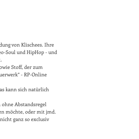
ung von Klischees. Ihre 
 Neo-Soul und HipHop - und 
.
owie Stoff, der zum 
uerwerk” - RP-Online
ann sich natürlich 
n ohne Abstandsregel 
en möchte, oder mit jmd. 
nicht ganz so exclusiv 