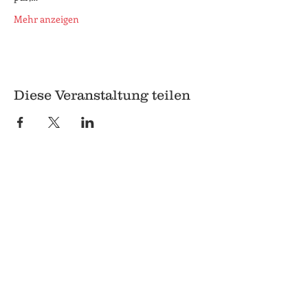
Mehr anzeigen
Diese Veranstaltung teilen
© 2018 Q
Q
Pilgrimstein 26-28
35037 Marburg
06421 8407407
Datenschutz