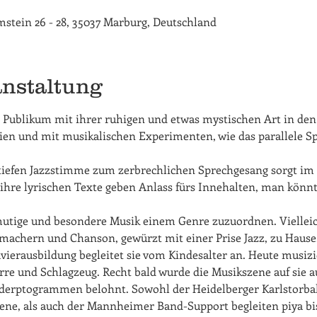
rimstein 26 - 28, 35037 Marburg, Deutschland
anstaltung
s Publikum mit ihrer ruhigen und etwas mystischen Art in den
ien und mit musikalischen Experimenten, wie das parallele Spi
tiefen Jazzstimme zum zerbrechlichen Sprechgesang sorgt im P
e lyrischen Texte geben Anlass fürs Innehalten, man könnte 
mutige und besondere Musik einem Genre zuzuordnen. Vielleich
machern und Chanson, gewürzt mit einer Prise Jazz, zu Hause
avierausbildung begleitet sie vom Kindesalter an. Heute musizi
re und Schlagzeug. Recht bald wurde die Musikszene auf sie 
rderptogrammen belohnt. Sowohl der Heidelberger Karlstorbah
ene, als auch der Mannheimer Band-Support begleiten piya bi