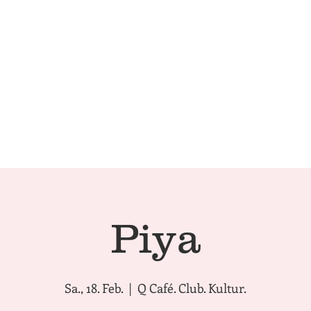
Technical Conditions
Café | 
Piya
Sa., 18. Feb.
  |  
Q Café. Club. Kultur.