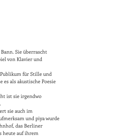
 Bann. Sie überrascht 
el von Klavier und 
ublikum für Stille und 
es als akustische Poesie 
t ist sie irgendwo 
.
ert sie auch im 
aufmerksam und piya wurde 
nhof, das Berliner 
s heute auf ihrem 