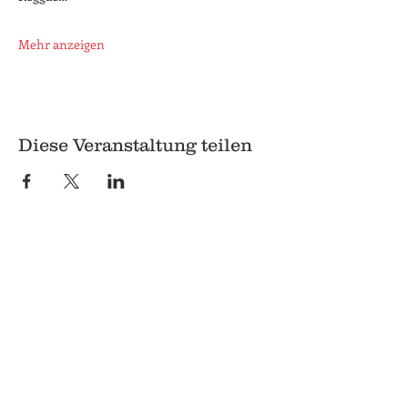
Mehr anzeigen
Diese Veranstaltung teilen
© 2018 Q
Q
Pilgrimstein 26-28
35037 Marburg
06421 8407407