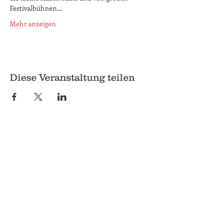
Festivalbühnen…
Mehr anzeigen
Diese Veranstaltung teilen
© 2018 Q
Q
Pilgrimstein 26-28
35037 Marburg
06421 8407407