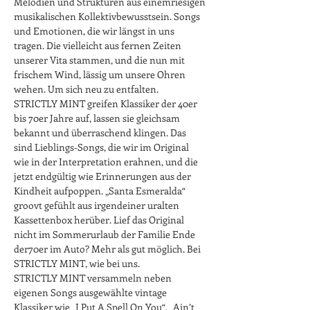
Melodien und Strukturen aus einemriesigen 
musikalischen Kollektivbewusstsein. Songs 
und Emotionen, die wir längst in uns 
tragen. Die vielleicht aus fernen Zeiten 
unserer Vita stammen, und die nun mit 
frischem Wind, lässig um unsere Ohren 
wehen. Um sich neu zu entfalten.
STRICTLY MINT greifen Klassiker der 40er 
bis 70er Jahre auf, lassen sie gleichsam 
bekannt und überraschend klingen. Das 
sind Lieblings-Songs, die wir im Original 
wie in der Interpretation erahnen, und die 
jetzt endgültig wie Erinnerungen aus der 
Kindheit aufpoppen. „Santa Esmeralda“ 
groovt gefühlt aus irgendeiner uralten 
Kassettenbox herüber. Lief das Original 
nicht im Sommerurlaub der Familie Ende 
der70er im Auto? Mehr als gut möglich. Bei 
STRICTLY MINT, wie bei uns. 
STRICTLY MINT versammeln neben 
eigenen Songs ausgewählte vintage 
Klassiker wie „I Put A Spell On You“, „Ain’t 