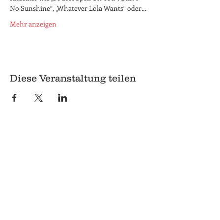
No Sunshine“, „Whatever Lola Wants“ oder…
Mehr anzeigen
Diese Veranstaltung teilen
© 2018 Q
Q
Pilgrimstein 26-28
35037 Marburg
06421 8407407