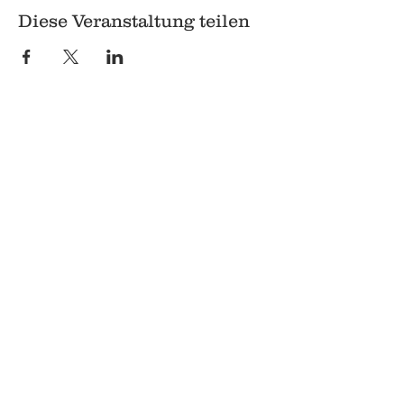
Diese Veranstaltung teilen
© 2018 Q
Q
Pilgrimstein 26-28
35037 Marburg
06421 8407407
Datenschutz
Impressum